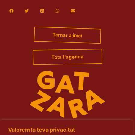
Tornar a inici
Tota l'agenda
Espai cultural
Cultura, Teca,
Valorem la teva privacitat
Cocktails & Fun!